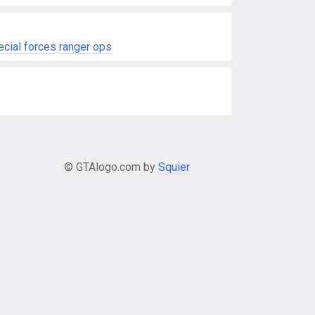
ecial forces
ranger
ops
© GTAlogo.com by
Squier