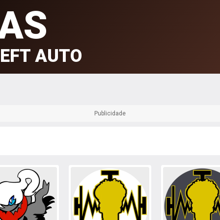
AS
EFT AUTO
Publicidade