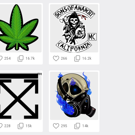
254
16.7k
266
16.2k
228
15k
295
14k