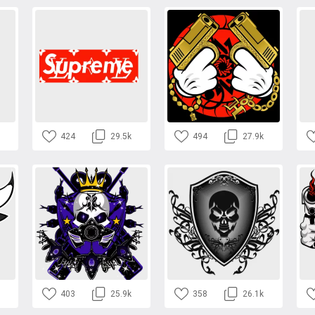
424
29.5k
494
27.9k
403
25.9k
358
26.1k