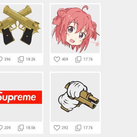
396
18.2k
409
17.7k
209
18.5k
292
17.7k