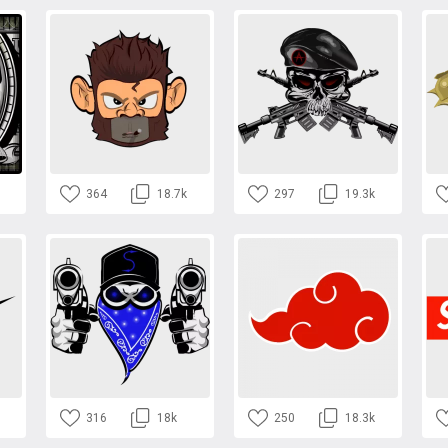
364
18.7k
297
19.3k
316
18k
250
18.3k