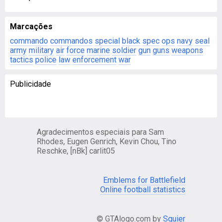
Marcações
commando
commandos
special
black
spec
ops
navy
seal
army
military
air
force
marine
soldier
gun
guns
weapons
tactics
police
law
enforcement
war
Publicidade
Agradecimentos especiais para Sam
Rhodes, Eugen Genrich, Kevin Chou, Tino
Reschke, [nBk] carlit05
Emblems for Battlefield
Online football statistics
© GTAlogo.com by
Squier