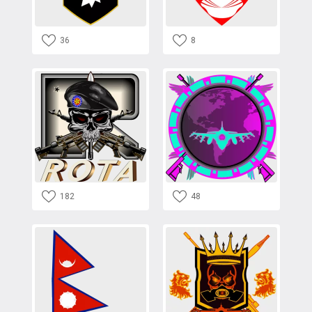
36
8
182
48