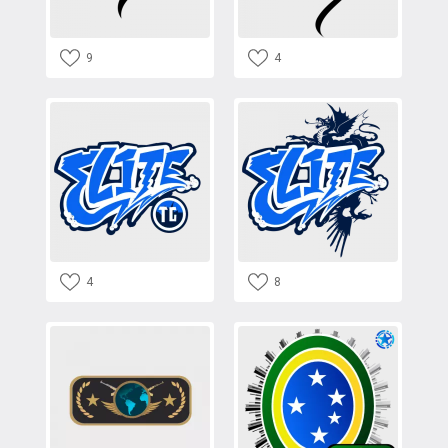
9
4
4
8