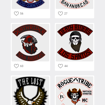
56
27
60
44