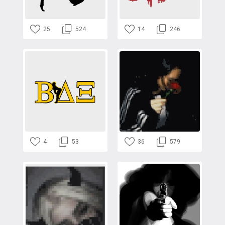
25
524
14
246
4
53
36
579