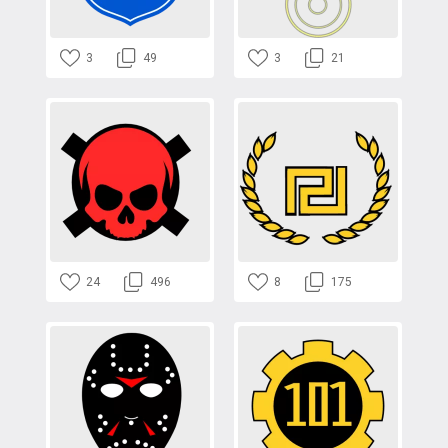
3
49
3
21
24
496
8
175