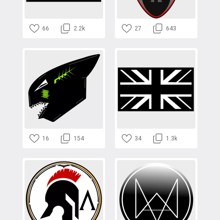
66
2.2k
27
643
16
154
34
1.3k