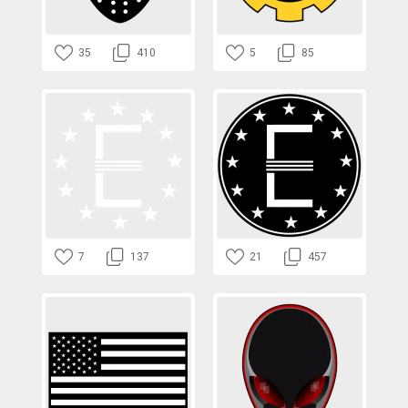
35
410
5
85
7
137
21
457