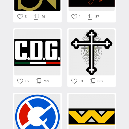
3
46
1
87
15
759
13
559