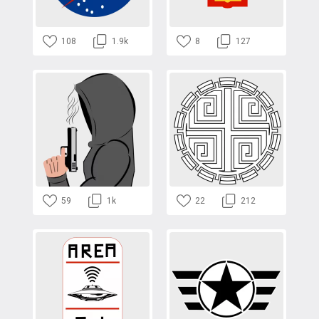
108
1.9k
8
127
59
1k
22
212