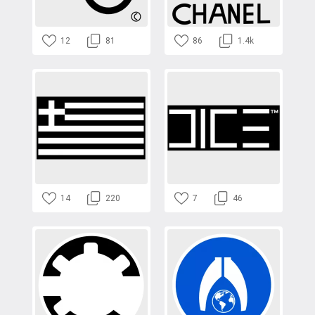
12
81
86
1.4k
14
220
7
46