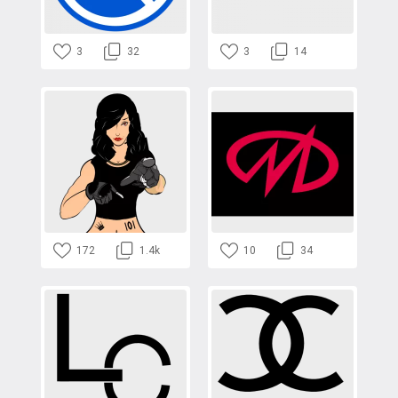
3
32
3
14
172
1.4k
10
34