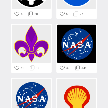
4
28
5
27
51
1k
49
545