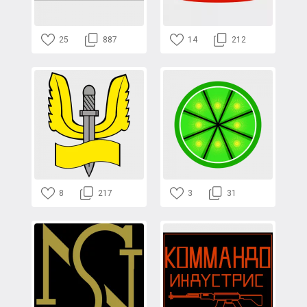
25
887
14
212
8
217
3
31