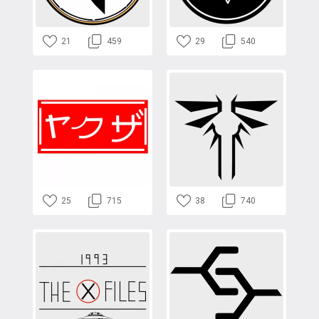
21
459
29
540
25
715
38
740