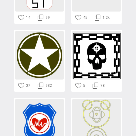
14
99
45
1.2k
27
932
5
78