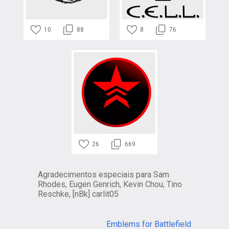
10
88
8
76
26
669
Agradecimentos especiais para Sam
Rhodes, Eugen Genrich, Kevin Chou, Tino
Reschke, [nBk] carlit05
Emblems for Battlefield